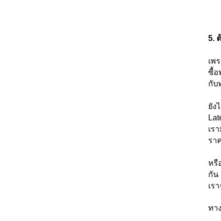
5.
ต
เพร
ซื้
กับ
ยัง
Lat
เรา
ราค
หรื
กัน 
เรา
ทาง