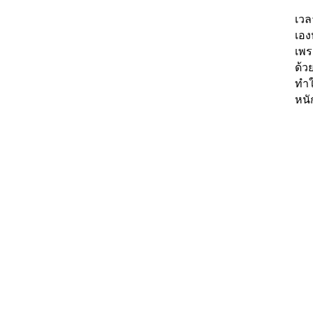
เวล
เอง
เพร
ด้ว
ทำใ
หนั