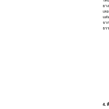
โดย
ยาง
เล
แต่
จาก
ธรร
4.
ท