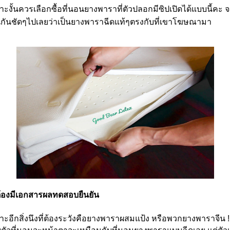
าะงั้นควรเลือกซื้อที่นอนยางพาราที่ตัวปลอกมีซิปเปิดได้แบบนี้คะ
จ
นกันชัดๆไปเลยว่าเป็นยางพาราฉีดแท้ๆตรงกับที่เขาโฆษณามา
้องมีเอกสารผลทดสอบยืนยัน
าะอีกสิ่งนึงที่ต้องระวังคือยางพาราผสมแป้ง หรือพวกยางพาราจีน !