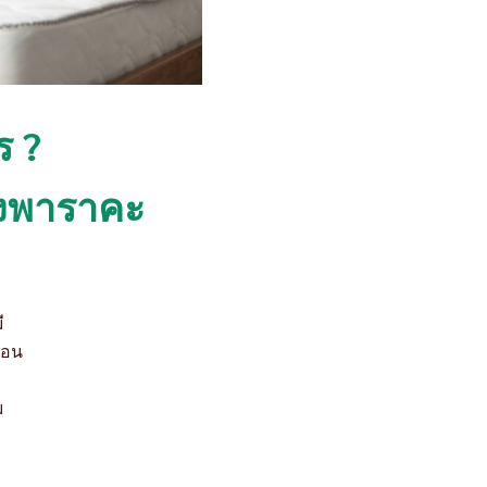
ร ?
นยางพาราคะ
ี
นอน
ม