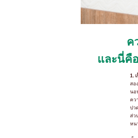
คว
และนี่คือ
1.
เ
สอง
นอน
ควา
ปวด
ส่ว
หนา