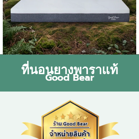
ที่นอนยางพาราแท้
Good Bear